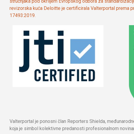
stručnjaka pod okriljem Evropskog odbora za standardizaci
revizorska kuća Deloitte je certificirala Valterportal prema
17493:2019.
Valterportal je ponosni član Reporters Shielda, međunarod
koja je simbol kolektivne predanosti profesionalnom novinar