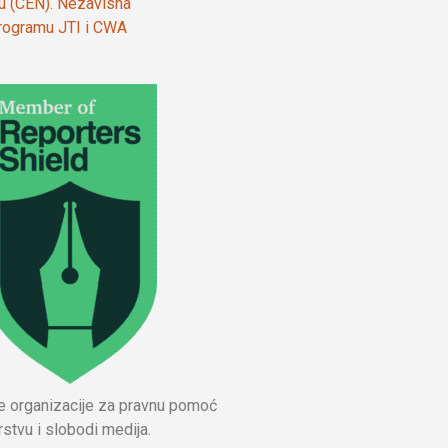
ju (CEN). Nezavisna
 programu JTI i CWA
ne organizacije za pravnu pomoć
stvu i slobodi medija.