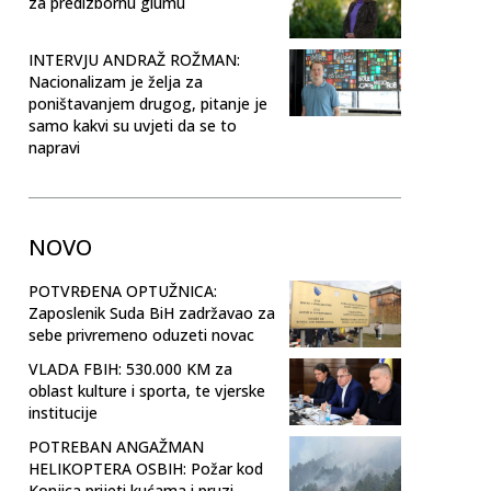
za predizbornu glumu
INTERVJU ANDRAŽ ROŽMAN:
Nacionalizam je želja za
poništavanjem drugog, pitanje je
samo kakvi su uvjeti da se to
napravi
NOVO
POTVRĐENA OPTUŽNICA:
Zaposlenik Suda BiH zadržavao za
sebe privremeno oduzeti novac
VLADA FBIH: 530.000 KM za
oblast kulture i sporta, te vjerske
institucije
POTREBAN ANGAŽMAN
HELIKOPTERA OSBIH: Požar kod
Konjica prijeti kućama i pruzi