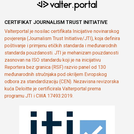
CERTIFIKAT JOURNALISM TRUST INITIATIVE
Valterportal je nosilac certifikata Inicijative novinarskog
povjerenja (Journalism Trust Initiative/JTI), koja definira
poštivanje i primjenu etičkih standarda i međunarodnih
standarda pouzdanosti. JTI je mehanizam pouzdanosti
zasnovan na ISO standardu koji je na inicijativu
Reportera bez granica (RSF) razvio panel od 130
međunarodnih stručnjaka pod okriljem Evropskog
odbora za standardizaciju (CEN). Nezavisna revizorska
kuća Deloitte je certificirala Valterportal prema
programu JTI i CWA 17493:2019.