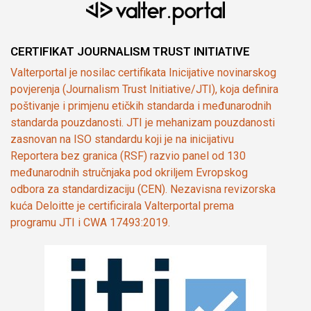
CERTIFIKAT JOURNALISM TRUST INITIATIVE
Valterportal je nosilac certifikata Inicijative novinarskog
povjerenja (Journalism Trust Initiative/JTI), koja definira
poštivanje i primjenu etičkih standarda i međunarodnih
standarda pouzdanosti. JTI je mehanizam pouzdanosti
zasnovan na ISO standardu koji je na inicijativu
Reportera bez granica (RSF) razvio panel od 130
međunarodnih stručnjaka pod okriljem Evropskog
odbora za standardizaciju (CEN). Nezavisna revizorska
kuća Deloitte je certificirala Valterportal prema
programu JTI i CWA 17493:2019.