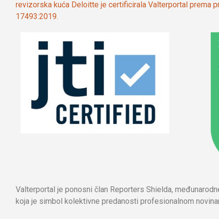
revizorska kuća Deloitte je certificirala Valterportal prema
17493:2019.
Valterportal je ponosni član Reporters Shielda, međunarod
koja je simbol kolektivne predanosti profesionalnom novinar