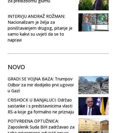
za predizbornu glumu
INTERVJU ANDRAŽ ROŽMAN:
Nacionalizam je želja za
poništavanjem drugog, pitanje je
samo kakvi su uvjeti da se to
napravi
NOVO
GRADI SE VOJNA BAZA: Trumpov
Odbor za mir dodijelio prvi ugovor
u Gazi
CRISHOCK U BANJALUCI: Održao
sastanke i s predstavnicima vlasti
RS-a koje ga formalno ne priznaju
POTVRĐENA OPTUŽNICA:
Zaposlenik Suda BiH zadržavao za
sebe privremeno oduzeti novac