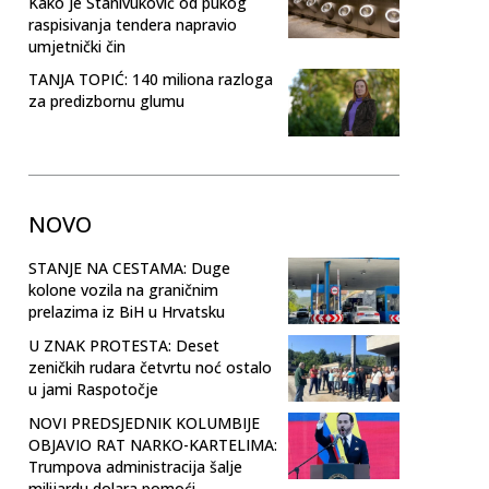
Kako je Stanivuković od pukog
raspisivanja tendera napravio
umjetnički čin
TANJA TOPIĆ: 140 miliona razloga
za predizbornu glumu
NOVO
STANJE NA CESTAMA: Duge
kolone vozila na graničnim
prelazima iz BiH u Hrvatsku
U ZNAK PROTESTA: Deset
zeničkih rudara četvrtu noć ostalo
u jami Raspotočje
NOVI PREDSJEDNIK KOLUMBIJE
OBJAVIO RAT NARKO-KARTELIMA:
Trumpova administracija šalje
milijardu dolara pomoći