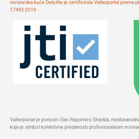
revizorska kuća Deloitte je certificirala Valterportal prema
17493:2019.
Valterportal je ponosni član Reporters Shielda, međunarod
koja je simbol kolektivne predanosti profesionalnom novinar