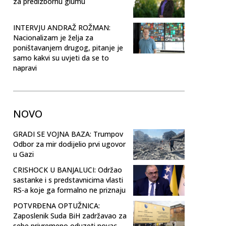
za predizbornu glumu
INTERVJU ANDRAŽ ROŽMAN:
Nacionalizam je želja za
poništavanjem drugog, pitanje je
samo kakvi su uvjeti da se to
napravi
NOVO
GRADI SE VOJNA BAZA: Trumpov
Odbor za mir dodijelio prvi ugovor
u Gazi
CRISHOCK U BANJALUCI: Održao
sastanke i s predstavnicima vlasti
RS-a koje ga formalno ne priznaju
POTVRĐENA OPTUŽNICA:
Zaposlenik Suda BiH zadržavao za
sebe privremeno oduzeti novac