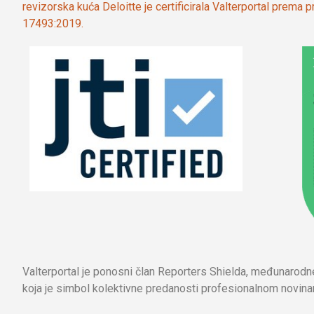
revizorska kuća Deloitte je certificirala Valterportal prema
17493:2019.
Valterportal je ponosni član Reporters Shielda, međunarod
koja je simbol kolektivne predanosti profesionalnom novinar