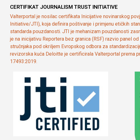
CERTIFIKAT JOURNALISM TRUST INITIATIVE
Valterportal je nosilac certifikata Inicijative novinarskog po
Initiative/JTI), koja definira poštivanje i primjenu etičkih s
standarda pouzdanosti. JTI je mehanizam pouzdanosti zasn
je na inicijativu Reportera bez granica (RSF) razvio panel 
stručnjaka pod okriljem Evropskog odbora za standardizaci
revizorska kuća Deloitte je certificirala Valterportal prema
17493:2019.