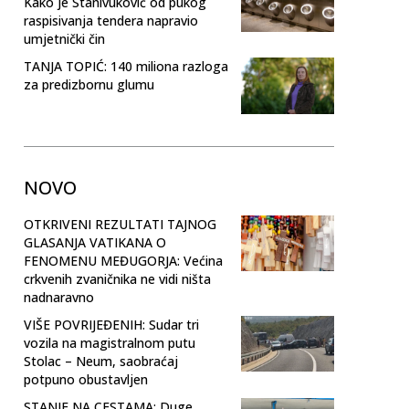
Kako je Stanivuković od pukog
raspisivanja tendera napravio
umjetnički čin
TANJA TOPIĆ: 140 miliona razloga
za predizbornu glumu
NOVO
OTKRIVENI REZULTATI TAJNOG
GLASANJA VATIKANA O
FENOMENU MEĐUGORJA: Većina
crkvenih zvaničnika ne vidi ništa
nadnaravno
VIŠE POVRIJEĐENIH: Sudar tri
vozila na magistralnom putu
Stolac – Neum, saobraćaj
potpuno obustavljen
STANJE NA CESTAMA: Duge