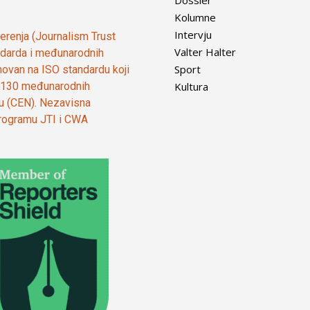
Dossier
Kolumne
Intervju
vjerenja (Journalism Trust
Valter Halter
tandarda i međunarodnih
Sport
ovan na ISO standardu koji
Kultura
od 130 međunarodnih
ju (CEN). Nezavisna
 programu JTI i CWA