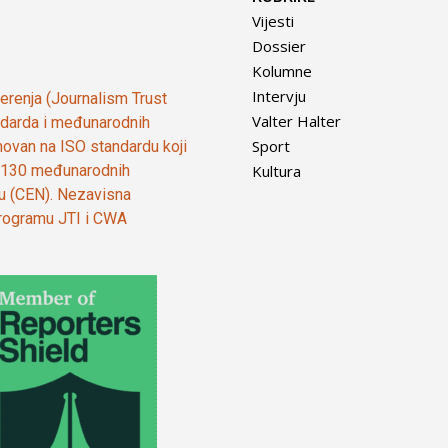
Vijesti
Dossier
Kolumne
Intervju
vjerenja (Journalism Trust
Valter Halter
tandarda i međunarodnih
Sport
ovan na ISO standardu koji
Kultura
od 130 međunarodnih
ju (CEN). Nezavisna
 programu JTI i CWA