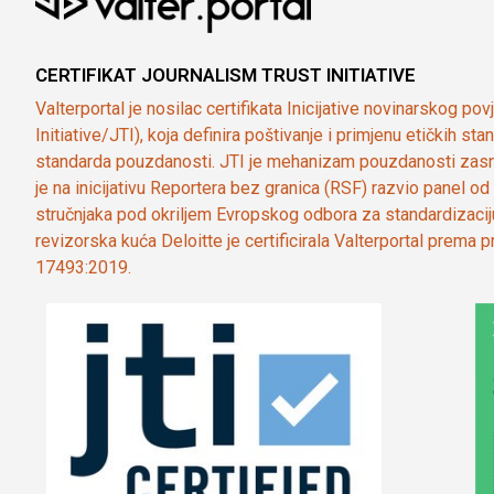
CERTIFIKAT JOURNALISM TRUST INITIATIVE
Valterportal je nosilac certifikata Inicijative novinarskog po
Initiative/JTI), koja definira poštivanje i primjenu etičkih s
standarda pouzdanosti. JTI je mehanizam pouzdanosti zasn
je na inicijativu Reportera bez granica (RSF) razvio panel 
stručnjaka pod okriljem Evropskog odbora za standardizaci
revizorska kuća Deloitte je certificirala Valterportal prema
17493:2019.