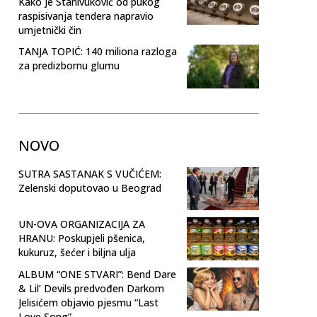
Kako je Stanivuković od pukog
raspisivanja tendera napravio
umjetnički čin
TANJA TOPIĆ: 140 miliona razloga
za predizbornu glumu
NOVO
SUTRA SASTANAK S VUČIĆEM:
Zelenski doputovao u Beograd
UN-OVA ORGANIZACIJA ZA
HRANU: Poskupjeli pšenica,
kukuruz, šećer i biljna ulja
ALBUM “ONE STVARI”: Bend Dare
& Lil’ Devils predvođen Darkom
Jelisićem objavio pjesmu “Last
Love Song”