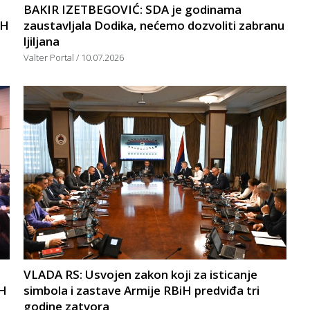
BAKIR IZETBEGOVIĆ: SDA je godinama
iH
zaustavljala Dodika, nećemo dozvoliti zabranu
ljiljana
Valter Portal
10.07.2026
VLADA RS: Usvojen zakon koji za isticanje
iH
simbola i zastave Armije RBiH predviđa tri
godine zatvora