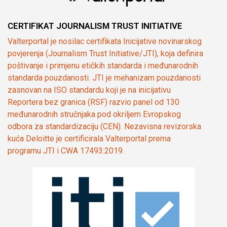
CERTIFIKAT JOURNALISM TRUST INITIATIVE
Valterportal je nosilac certifikata Inicijative novinarskog
povjerenja (Journalism Trust Initiative/JTI), koja definira
poštivanje i primjenu etičkih standarda i međunarodnih
standarda pouzdanosti. JTI je mehanizam pouzdanosti
zasnovan na ISO standardu koji je na inicijativu
Reportera bez granica (RSF) razvio panel od 130
međunarodnih stručnjaka pod okriljem Evropskog
odbora za standardizaciju (CEN). Nezavisna revizorska
kuća Deloitte je certificirala Valterportal prema
programu JTI i CWA 17493:2019.