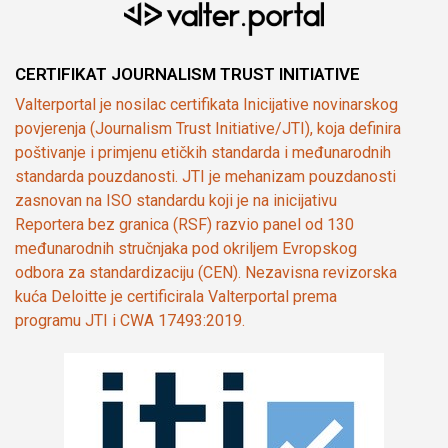
CERTIFIKAT JOURNALISM TRUST INITIATIVE
Valterportal je nosilac certifikata Inicijative novinarskog
povjerenja (Journalism Trust Initiative/JTI), koja definira
poštivanje i primjenu etičkih standarda i međunarodnih
standarda pouzdanosti. JTI je mehanizam pouzdanosti
zasnovan na ISO standardu koji je na inicijativu
Reportera bez granica (RSF) razvio panel od 130
međunarodnih stručnjaka pod okriljem Evropskog
odbora za standardizaciju (CEN). Nezavisna revizorska
kuća Deloitte je certificirala Valterportal prema
programu JTI i CWA 17493:2019.