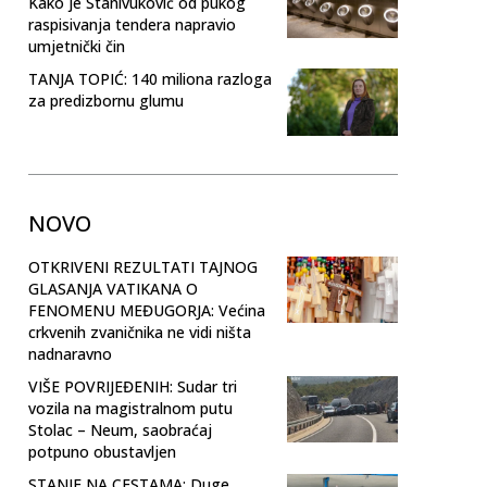
Kako je Stanivuković od pukog
raspisivanja tendera napravio
umjetnički čin
TANJA TOPIĆ: 140 miliona razloga
za predizbornu glumu
NOVO
OTKRIVENI REZULTATI TAJNOG
GLASANJA VATIKANA O
FENOMENU MEĐUGORJA: Većina
crkvenih zvaničnika ne vidi ništa
nadnaravno
VIŠE POVRIJEĐENIH: Sudar tri
vozila na magistralnom putu
Stolac – Neum, saobraćaj
potpuno obustavljen
STANJE NA CESTAMA: Duge