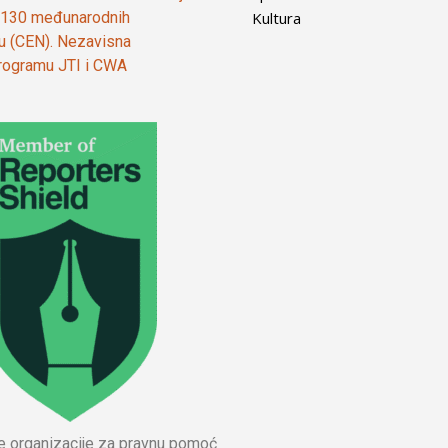
Kultura
od 130 međunarodnih
ju (CEN). Nezavisna
 programu JTI i CWA
ne organizacije za pravnu pomoć