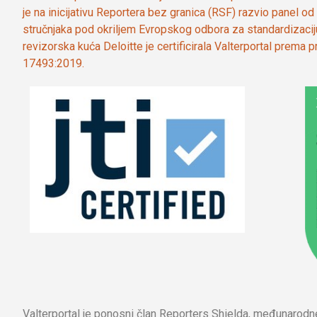
je na inicijativu Reportera bez granica (RSF) razvio panel 
stručnjaka pod okriljem Evropskog odbora za standardizaci
revizorska kuća Deloitte je certificirala Valterportal prema
17493:2019.
Valterportal je ponosni član Reporters Shielda, međunarod