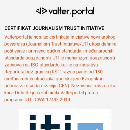
CERTIFIKAT JOURNALISM TRUST INITIATIVE
Valterportal je nosilac certifikata Inicijative novinarskog
povjerenja (Journalism Trust Initiative/JTI), koja definira
poštivanje i primjenu etičkih standarda i međunarodnih
standarda pouzdanosti. JTI je mehanizam pouzdanosti
zasnovan na ISO standardu koji je na inicijativu
Reportera bez granica (RSF) razvio panel od 130
međunarodnih stručnjaka pod okriljem Evropskog
odbora za standardizaciju (CEN). Nezavisna revizorska
kuća Deloitte je certificirala Valterportal prema
programu JTI i CWA 17493:2019.