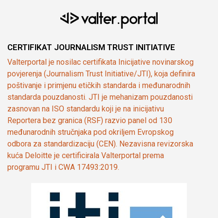
CERTIFIKAT JOURNALISM TRUST INITIATIVE
Valterportal je nosilac certifikata Inicijative novinarskog
povjerenja (Journalism Trust Initiative/JTI), koja definira
poštivanje i primjenu etičkih standarda i međunarodnih
standarda pouzdanosti. JTI je mehanizam pouzdanosti
zasnovan na ISO standardu koji je na inicijativu
Reportera bez granica (RSF) razvio panel od 130
međunarodnih stručnjaka pod okriljem Evropskog
odbora za standardizaciju (CEN). Nezavisna revizorska
kuća Deloitte je certificirala Valterportal prema
programu JTI i CWA 17493:2019.