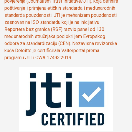
povjerenja (Journalism Trust Initiative/JTI), koja definira
poštivanje i primjenu etičkih standarda i međunarodnih
standarda pouzdanosti. JTI je mehanizam pouzdanosti
zasnovan na ISO standardu koji je na inicijativu
Reportera bez granica (RSF) razvio panel od 130
međunarodnih stručnjaka pod okriljem Evropskog
odbora za standardizaciju (CEN). Nezavisna revizorska
kuća Deloitte je certificirala Valterportal prema
programu JTI i CWA 17493:2019.