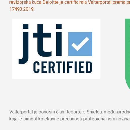
revizorska kuća Deloitte je certificirala Valterportal prema
17493:2019.
Valterportal je ponosni član Reporters Shielda, međunarod
koja je simbol kolektivne predanosti profesionalnom novinar