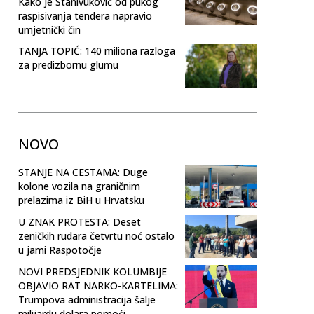
Kako je Stanivuković od pukog
raspisivanja tendera napravio
umjetnički čin
TANJA TOPIĆ: 140 miliona razloga
za predizbornu glumu
NOVO
STANJE NA CESTAMA: Duge
kolone vozila na graničnim
prelazima iz BiH u Hrvatsku
U ZNAK PROTESTA: Deset
zeničkih rudara četvrtu noć ostalo
u jami Raspotočje
NOVI PREDSJEDNIK KOLUMBIJE
OBJAVIO RAT NARKO-KARTELIMA:
Trumpova administracija šalje
milijardu dolara pomoći