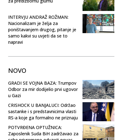
za predizbornu glumu
INTERVJU ANDRAŽ ROŽMAN:
Nacionalizam je želja za
poništavanjem drugog, pitanje je
samo kakvi su uvjeti da se to
napravi
NOVO
GRADI SE VOJNA BAZA: Trumpov
Odbor za mir dodijelio prvi ugovor
u Gazi
CRISHOCK U BANJALUCI: Održao
sastanke i s predstavnicima vlasti
RS-a koje ga formalno ne priznaju
POTVRĐENA OPTUŽNICA:
Zaposlenik Suda BiH zadržavao za
sebe privremeno oduzeti novac