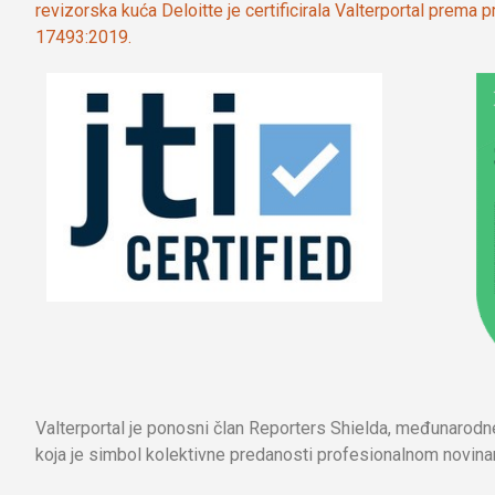
revizorska kuća Deloitte je certificirala Valterportal prema
17493:2019.
Valterportal je ponosni član Reporters Shielda, međunarod
koja je simbol kolektivne predanosti profesionalnom novinar