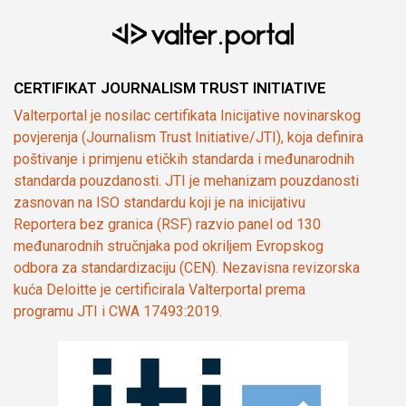
CERTIFIKAT JOURNALISM TRUST INITIATIVE
Valterportal je nosilac certifikata Inicijative novinarskog
povjerenja (Journalism Trust Initiative/JTI), koja definira
poštivanje i primjenu etičkih standarda i međunarodnih
standarda pouzdanosti. JTI je mehanizam pouzdanosti
zasnovan na ISO standardu koji je na inicijativu
Reportera bez granica (RSF) razvio panel od 130
međunarodnih stručnjaka pod okriljem Evropskog
odbora za standardizaciju (CEN). Nezavisna revizorska
kuća Deloitte je certificirala Valterportal prema
programu JTI i CWA 17493:2019.