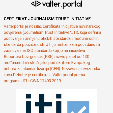
CERTIFIKAT JOURNALISM TRUST INITIATIVE
Valterportal je nosilac certifikata Inicijative novinarskog
povjerenja (Journalism Trust Initiative/JTI), koja definira
poštivanje i primjenu etičkih standarda i međunarodnih
standarda pouzdanosti. JTI je mehanizam pouzdanosti
zasnovan na ISO standardu koji je na inicijativu
Reportera bez granica (RSF) razvio panel od 130
međunarodnih stručnjaka pod okriljem Evropskog
odbora za standardizaciju (CEN). Nezavisna revizorska
kuća Deloitte je certificirala Valterportal prema
programu JTI i CWA 17493:2019.