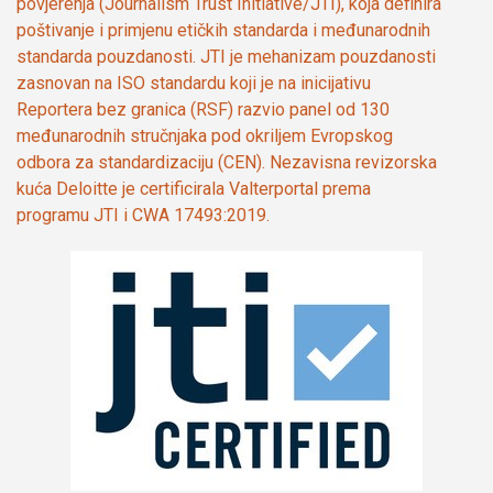
povjerenja (Journalism Trust Initiative/JTI), koja definira
poštivanje i primjenu etičkih standarda i međunarodnih
standarda pouzdanosti. JTI je mehanizam pouzdanosti
zasnovan na ISO standardu koji je na inicijativu
Reportera bez granica (RSF) razvio panel od 130
međunarodnih stručnjaka pod okriljem Evropskog
odbora za standardizaciju (CEN). Nezavisna revizorska
kuća Deloitte je certificirala Valterportal prema
programu JTI i CWA 17493:2019.