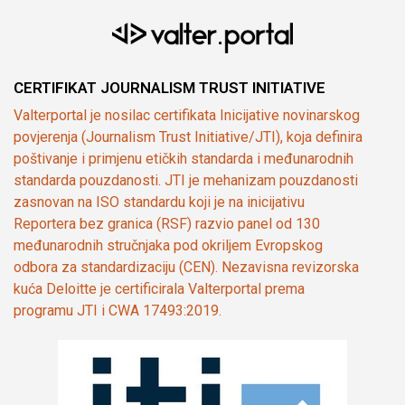
CERTIFIKAT JOURNALISM TRUST INITIATIVE
Valterportal je nosilac certifikata Inicijative novinarskog
povjerenja (Journalism Trust Initiative/JTI), koja definira
poštivanje i primjenu etičkih standarda i međunarodnih
standarda pouzdanosti. JTI je mehanizam pouzdanosti
zasnovan na ISO standardu koji je na inicijativu
Reportera bez granica (RSF) razvio panel od 130
međunarodnih stručnjaka pod okriljem Evropskog
odbora za standardizaciju (CEN). Nezavisna revizorska
kuća Deloitte je certificirala Valterportal prema
programu JTI i CWA 17493:2019.