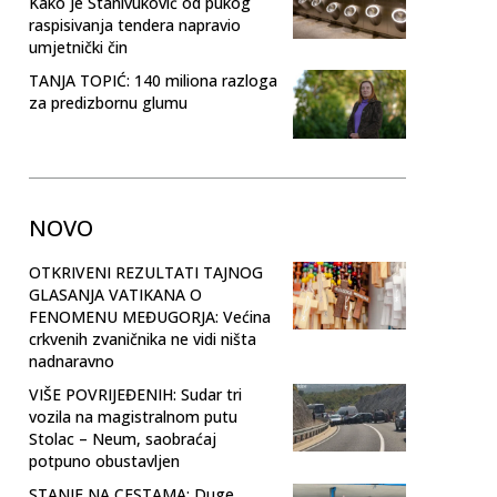
Kako je Stanivuković od pukog
raspisivanja tendera napravio
umjetnički čin
TANJA TOPIĆ: 140 miliona razloga
za predizbornu glumu
NOVO
OTKRIVENI REZULTATI TAJNOG
GLASANJA VATIKANA O
FENOMENU MEĐUGORJA: Većina
crkvenih zvaničnika ne vidi ništa
nadnaravno
VIŠE POVRIJEĐENIH: Sudar tri
vozila na magistralnom putu
Stolac – Neum, saobraćaj
potpuno obustavljen
STANJE NA CESTAMA: Duge