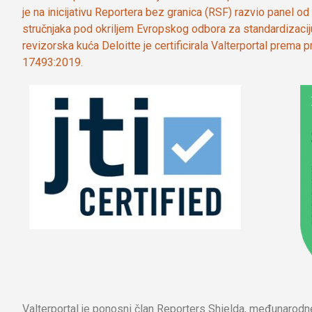
je na inicijativu Reportera bez granica (RSF) razvio panel 
stručnjaka pod okriljem Evropskog odbora za standardizaci
revizorska kuća Deloitte je certificirala Valterportal prema
17493:2019.
Valterportal je ponosni član Reporters Shielda, međunarod