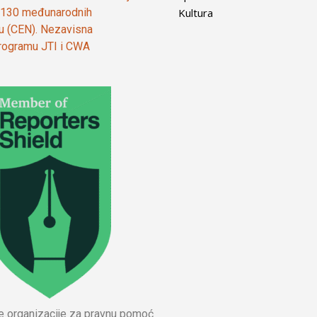
Kultura
od 130 međunarodnih
ju (CEN). Nezavisna
 programu JTI i CWA
ne organizacije za pravnu pomoć