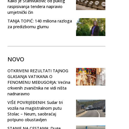
Kako je Stanivuković od pukog
raspisivanja tendera napravio
umjetnički čin
TANJA TOPIĆ: 140 miliona razloga
za predizbornu glumu
NOVO
OTKRIVENI REZULTATI TAJNOG
GLASANJA VATIKANA O
FENOMENU MEĐUGORJA: Većina
crkvenih zvaničnika ne vidi ništa
nadnaravno
VIŠE POVRIJEĐENIH: Sudar tri
vozila na magistralnom putu
Stolac – Neum, saobraćaj
potpuno obustavljen
STANJE NA CESTAMA: Duge