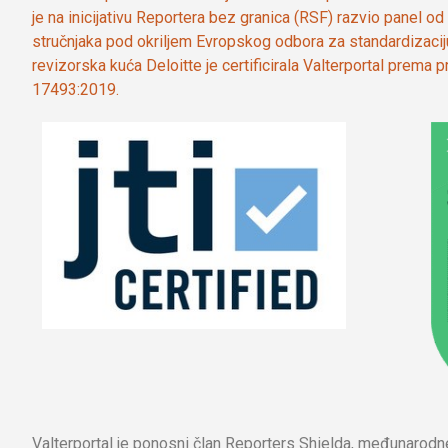
je na inicijativu Reportera bez granica (RSF) razvio panel 
stručnjaka pod okriljem Evropskog odbora za standardizaci
revizorska kuća Deloitte je certificirala Valterportal prema
17493:2019.
Valterportal je ponosni član Reporters Shielda, međunarod