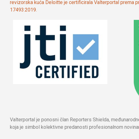
revizorska kuća Deloitte je certificirala Valterportal prema
17493:2019.
Valterportal je ponosni član Reporters Shielda, međunarod
koja je simbol kolektivne predanosti profesionalnom novinar