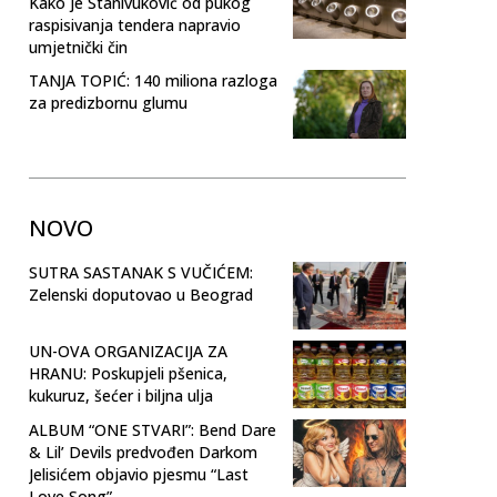
Kako je Stanivuković od pukog
raspisivanja tendera napravio
umjetnički čin
TANJA TOPIĆ: 140 miliona razloga
za predizbornu glumu
NOVO
SUTRA SASTANAK S VUČIĆEM:
Zelenski doputovao u Beograd
UN-OVA ORGANIZACIJA ZA
HRANU: Poskupjeli pšenica,
kukuruz, šećer i biljna ulja
ALBUM “ONE STVARI”: Bend Dare
& Lil’ Devils predvođen Darkom
Jelisićem objavio pjesmu “Last
Love Song”