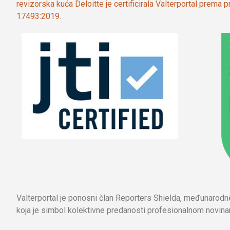
revizorska kuća Deloitte je certificirala Valterportal prema
17493:2019.
Valterportal je ponosni član Reporters Shielda, međunarod
koja je simbol kolektivne predanosti profesionalnom novinar