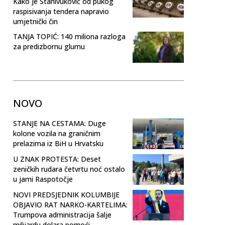
Kako je Stanivuković od pukog
raspisivanja tendera napravio
umjetnički čin
TANJA TOPIĆ: 140 miliona razloga
za predizbornu glumu
NOVO
STANJE NA CESTAMA: Duge
kolone vozila na graničnim
prelazima iz BiH u Hrvatsku
U ZNAK PROTESTA: Deset
zeničkih rudara četvrtu noć ostalo
u jami Raspotočje
NOVI PREDSJEDNIK KOLUMBIJE
OBJAVIO RAT NARKO-KARTELIMA:
Trumpova administracija šalje
milijardu dolara pomoći