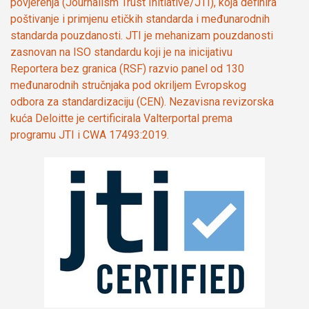
povjerenja (Journalism Trust Initiative/JTI), koja definira
poštivanje i primjenu etičkih standarda i međunarodnih
standarda pouzdanosti. JTI je mehanizam pouzdanosti
zasnovan na ISO standardu koji je na inicijativu
Reportera bez granica (RSF) razvio panel od 130
međunarodnih stručnjaka pod okriljem Evropskog
odbora za standardizaciju (CEN). Nezavisna revizorska
kuća Deloitte je certificirala Valterportal prema
programu JTI i CWA 17493:2019.