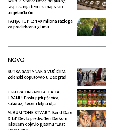
Kako je Stanivuković od pukog
raspisivanja tendera napravio
umjetnički čin
TANJA TOPIĆ: 140 miliona razloga
za predizbornu glumu
NOVO
SUTRA SASTANAK S VUČIĆEM:
Zelenski doputovao u Beograd
UN-OVA ORGANIZACIJA ZA
HRANU: Poskupjeli pšenica,
kukuruz, šećer i biljna ulja
ALBUM “ONE STVARI”: Bend Dare
& Lil’ Devils predvođen Darkom
Jelisićem objavio pjesmu “Last
Love Song”