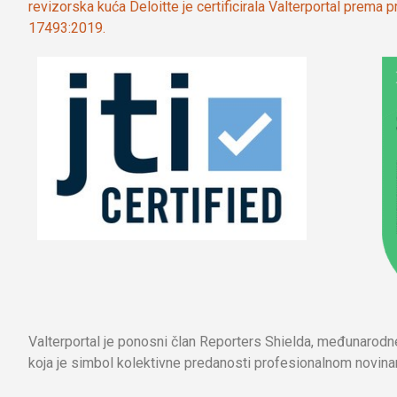
revizorska kuća Deloitte je certificirala Valterportal prema
17493:2019.
Valterportal je ponosni član Reporters Shielda, međunarod
koja je simbol kolektivne predanosti profesionalnom novinar