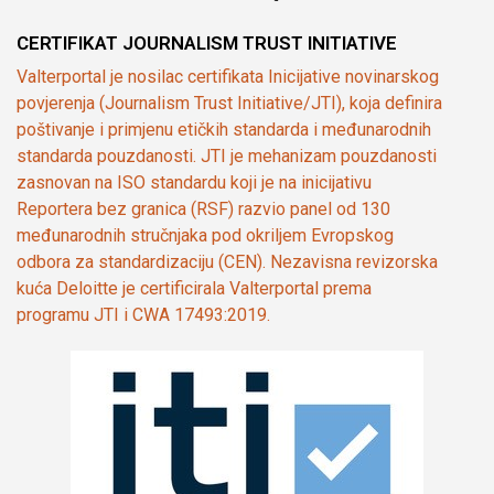
CERTIFIKAT JOURNALISM TRUST INITIATIVE
Valterportal je nosilac certifikata Inicijative novinarskog
povjerenja (Journalism Trust Initiative/JTI), koja definira
poštivanje i primjenu etičkih standarda i međunarodnih
standarda pouzdanosti. JTI je mehanizam pouzdanosti
zasnovan na ISO standardu koji je na inicijativu
Reportera bez granica (RSF) razvio panel od 130
međunarodnih stručnjaka pod okriljem Evropskog
odbora za standardizaciju (CEN). Nezavisna revizorska
kuća Deloitte je certificirala Valterportal prema
programu JTI i CWA 17493:2019.