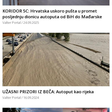
KORIDOR 5C: Hrvatska uskoro pušta u promet
posljednju dionicu autoputa od BiH do Mađarske
Valter Portal
24.09.2025
UŽASNI PRIZORI IZ BEČA: Autoput kao rijeka
Valter Portal
16.09.2024