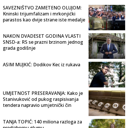
SAVEZNIŠTVO ZAMETENO OLUJOM:
Kninski trijumfalizam i mrkonjićki
parastos kao dvije strane iste medalje
NAKON DVADESET GODINA VLASTI
SNSD-a: RS se prazni brzinom jednog
grada godišnje
ASIM MUJKIĆ: Dodikov Kec iz rukava
UMJETNOST PRESERAVANJA: Kako je
Stanivuković od pukog raspisivanja
tendera napravio umjetnički čin
TANJA TOPIĆ: 140 miliona razloga za
predizbornu glumu