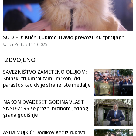
SUD EU: Kućni ljubimci u avio prevozu su “prtljag“
Valter Portal
16.10.2025
IZDVOJENO
SAVEZNIŠTVO ZAMETENO OLUJOM:
Kninski trijumfalizam i mrkonjićki
parastos kao dvije strane iste medalje
NAKON DVADESET GODINA VLASTI
SNSD-a: RS se prazni brzinom jednog
grada godišnje
ASIM MUJKIĆ: Dodikov Kec iz rukava