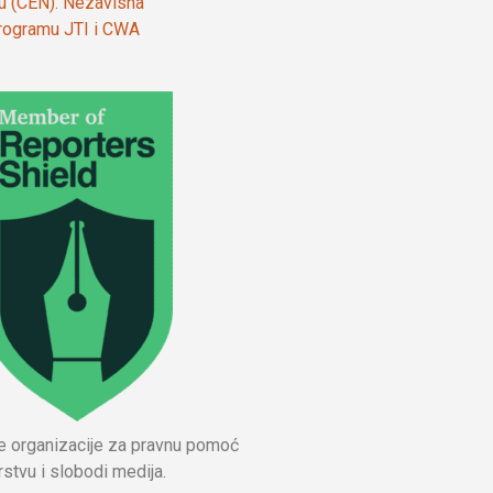
ju (CEN). Nezavisna
 programu JTI i CWA
ne organizacije za pravnu pomoć
stvu i slobodi medija.