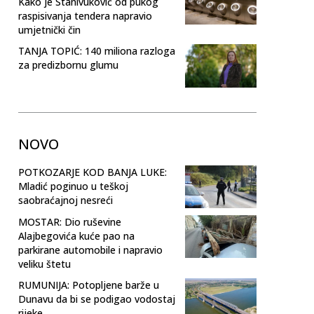
Kako je Stanivuković od pukog
raspisivanja tendera napravio
umjetnički čin
TANJA TOPIĆ: 140 miliona razloga
za predizbornu glumu
NOVO
POTKOZARJE KOD BANJA LUKE:
Mladić poginuo u teškoj
saobraćajnoj nesreći
MOSTAR: Dio ruševine
Alajbegovića kuće pao na
parkirane automobile i napravio
veliku štetu
RUMUNIJA: Potopljene barže u
Dunavu da bi se podigao vodostaj
rijeke