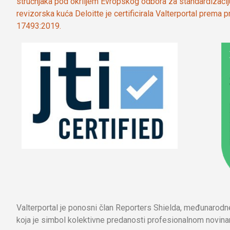
stručnjaka pod okriljem Evropskog odbora za standardizaci
revizorska kuća Deloitte je certificirala Valterportal prema
17493:2019.
Valterportal je ponosni član Reporters Shielda, međunarod
koja je simbol kolektivne predanosti profesionalnom novinar