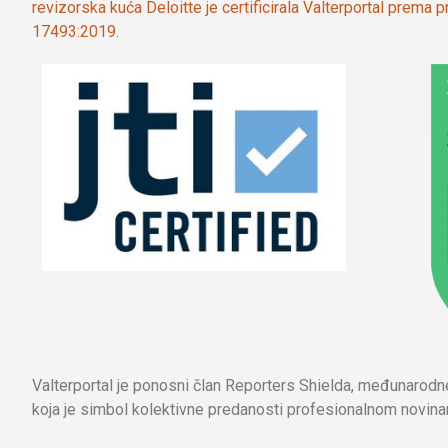
revizorska kuća Deloitte je certificirala Valterportal prema
17493:2019.
Valterportal je ponosni član Reporters Shielda, međunarod
koja je simbol kolektivne predanosti profesionalnom novinar