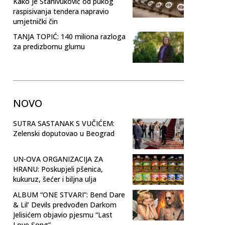
Kako je Stanivuković od pukog
raspisivanja tendera napravio
umjetnički čin
TANJA TOPIĆ: 140 miliona razloga
za predizbornu glumu
NOVO
SUTRA SASTANAK S VUČIĆEM:
Zelenski doputovao u Beograd
UN-OVA ORGANIZACIJA ZA
HRANU: Poskupjeli pšenica,
kukuruz, šećer i biljna ulja
ALBUM “ONE STVARI”: Bend Dare
& Lil’ Devils predvođen Darkom
Jelisićem objavio pjesmu “Last
Love Song”