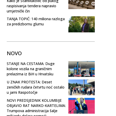
Kako je Stanivuković od pukog
raspisivanja tendera napravio
umjetnički čin
TANJA TOPIĆ: 140 miliona razloga
za predizbornu glumu
NOVO
STANJE NA CESTAMA: Duge
kolone vozila na graničnim
prelazima iz BiH u Hrvatsku
U ZNAK PROTESTA: Deset
zeničkih rudara četvrtu noć ostalo
u jami Raspotočje
NOVI PREDSJEDNIK KOLUMBIJE
OBJAVIO RAT NARKO-KARTELIMA:
Trumpova administracija šalje
milijardu dolara pomoći