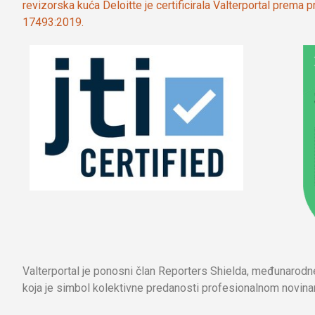
revizorska kuća Deloitte je certificirala Valterportal prema
17493:2019.
Valterportal je ponosni član Reporters Shielda, međunarod
koja je simbol kolektivne predanosti profesionalnom novinar