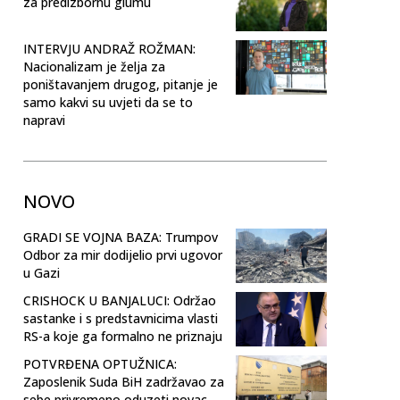
za predizbornu glumu
INTERVJU ANDRAŽ ROŽMAN:
Nacionalizam je želja za
poništavanjem drugog, pitanje je
samo kakvi su uvjeti da se to
napravi
NOVO
GRADI SE VOJNA BAZA: Trumpov
Odbor za mir dodijelio prvi ugovor
u Gazi
CRISHOCK U BANJALUCI: Održao
sastanke i s predstavnicima vlasti
RS-a koje ga formalno ne priznaju
POTVRĐENA OPTUŽNICA:
Zaposlenik Suda BiH zadržavao za
sebe privremeno oduzeti novac