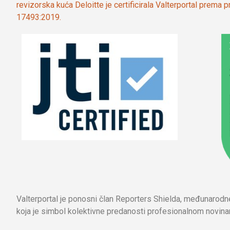
revizorska kuća Deloitte je certificirala Valterportal prema
17493:2019.
Valterportal je ponosni član Reporters Shielda, međunarod
koja je simbol kolektivne predanosti profesionalnom novinar