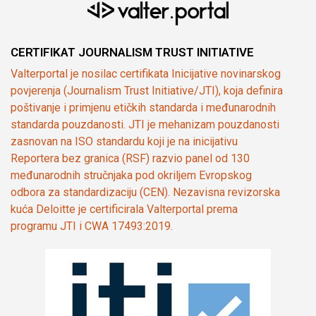
CERTIFIKAT JOURNALISM TRUST INITIATIVE
Valterportal je nosilac certifikata Inicijative novinarskog
povjerenja (Journalism Trust Initiative/JTI), koja definira
poštivanje i primjenu etičkih standarda i međunarodnih
standarda pouzdanosti. JTI je mehanizam pouzdanosti
zasnovan na ISO standardu koji je na inicijativu
Reportera bez granica (RSF) razvio panel od 130
međunarodnih stručnjaka pod okriljem Evropskog
odbora za standardizaciju (CEN). Nezavisna revizorska
kuća Deloitte je certificirala Valterportal prema
programu JTI i CWA 17493:2019.