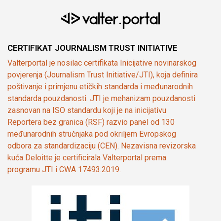
CERTIFIKAT JOURNALISM TRUST INITIATIVE
Valterportal je nosilac certifikata Inicijative novinarskog
povjerenja (Journalism Trust Initiative/JTI), koja definira
poštivanje i primjenu etičkih standarda i međunarodnih
standarda pouzdanosti. JTI je mehanizam pouzdanosti
zasnovan na ISO standardu koji je na inicijativu
Reportera bez granica (RSF) razvio panel od 130
međunarodnih stručnjaka pod okriljem Evropskog
odbora za standardizaciju (CEN). Nezavisna revizorska
kuća Deloitte je certificirala Valterportal prema
programu JTI i CWA 17493:2019.