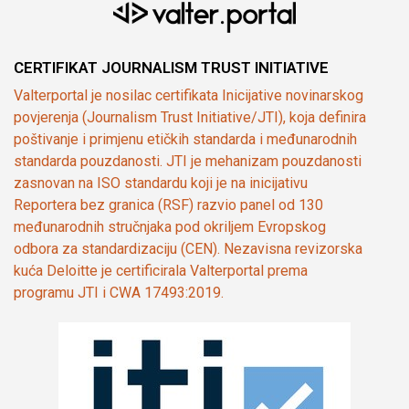
CERTIFIKAT JOURNALISM TRUST INITIATIVE
Valterportal je nosilac certifikata Inicijative novinarskog
povjerenja (Journalism Trust Initiative/JTI), koja definira
poštivanje i primjenu etičkih standarda i međunarodnih
standarda pouzdanosti. JTI je mehanizam pouzdanosti
zasnovan na ISO standardu koji je na inicijativu
Reportera bez granica (RSF) razvio panel od 130
međunarodnih stručnjaka pod okriljem Evropskog
odbora za standardizaciju (CEN). Nezavisna revizorska
kuća Deloitte je certificirala Valterportal prema
programu JTI i CWA 17493:2019.