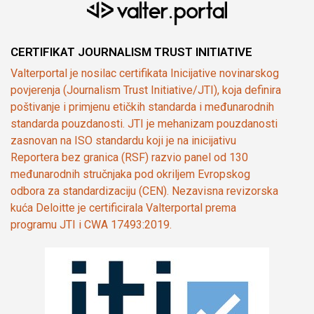
CERTIFIKAT JOURNALISM TRUST INITIATIVE
Valterportal je nosilac certifikata Inicijative novinarskog
povjerenja (Journalism Trust Initiative/JTI), koja definira
poštivanje i primjenu etičkih standarda i međunarodnih
standarda pouzdanosti. JTI je mehanizam pouzdanosti
zasnovan na ISO standardu koji je na inicijativu
Reportera bez granica (RSF) razvio panel od 130
međunarodnih stručnjaka pod okriljem Evropskog
odbora za standardizaciju (CEN). Nezavisna revizorska
kuća Deloitte je certificirala Valterportal prema
programu JTI i CWA 17493:2019.