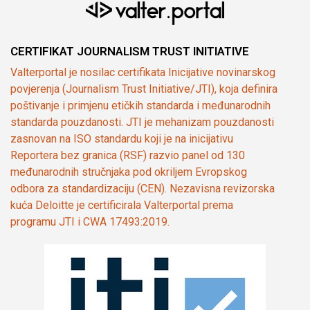
CERTIFIKAT JOURNALISM TRUST INITIATIVE
Valterportal je nosilac certifikata Inicijative novinarskog
povjerenja (Journalism Trust Initiative/JTI), koja definira
poštivanje i primjenu etičkih standarda i međunarodnih
standarda pouzdanosti. JTI je mehanizam pouzdanosti
zasnovan na ISO standardu koji je na inicijativu
Reportera bez granica (RSF) razvio panel od 130
međunarodnih stručnjaka pod okriljem Evropskog
odbora za standardizaciju (CEN). Nezavisna revizorska
kuća Deloitte je certificirala Valterportal prema
programu JTI i CWA 17493:2019.