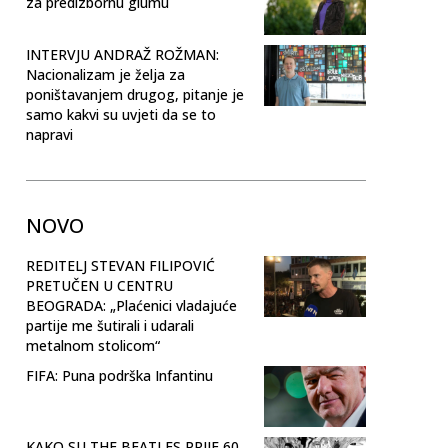
za predizbornu glumu
INTERVJU ANDRAŽ ROŽMAN:
Nacionalizam je želja za
poništavanjem drugog, pitanje je
samo kakvi su uvjeti da se to
napravi
NOVO
REDITELJ STEVAN FILIPOVIĆ
PRETUČEN U CENTRU
BEOGRADA: „Plaćenici vladajuće
partije me šutirali i udarali
metalnom stolicom“
FIFA: Puna podrška Infantinu
KAKO SU THE BEATLES PRIJE 60