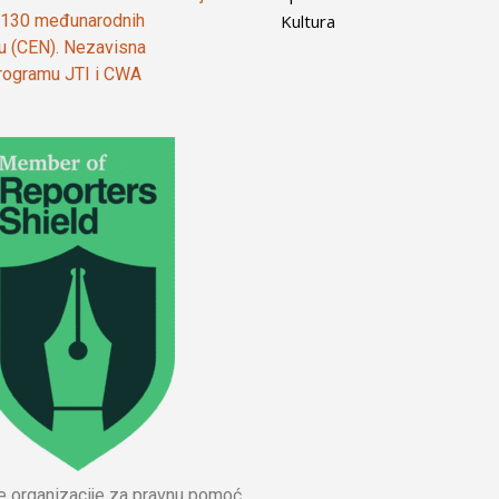
Kultura
od 130 međunarodnih
ju (CEN). Nezavisna
 programu JTI i CWA
ne organizacije za pravnu pomoć