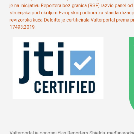
je na inicijativu Reportera bez granica (RSF) razvio panel 
stručnjaka pod okriljem Evropskog odbora za standardizaci
revizorska kuća Deloitte je certificirala Valterportal prema
17493:2019.
Valterportal je ponosni član Reporters Shielda, međunarod