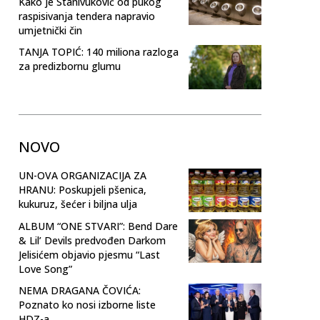
Kako je Stanivuković od pukog
raspisivanja tendera napravio
umjetnički čin
TANJA TOPIĆ: 140 miliona razloga
za predizbornu glumu
NOVO
UN-OVA ORGANIZACIJA ZA
HRANU: Poskupjeli pšenica,
kukuruz, šećer i biljna ulja
ALBUM “ONE STVARI”: Bend Dare
& Lil’ Devils predvođen Darkom
Jelisićem objavio pjesmu “Last
Love Song”
NEMA DRAGANA ČOVIĆA:
Poznato ko nosi izborne liste
HDZ-a