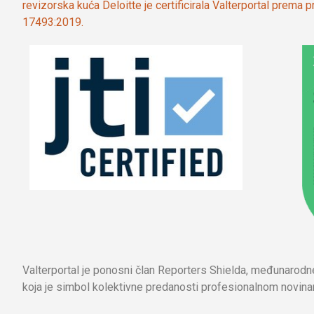
revizorska kuća Deloitte je certificirala Valterportal prema
17493:2019.
Valterportal je ponosni član Reporters Shielda, međunarod
koja je simbol kolektivne predanosti profesionalnom novinar