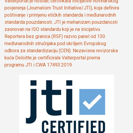
Valterportal je nosilac certifikata Inicijative novinarskog
povjerenja (Journalism Trust Initiative/JTI), koja definira
poštivanje i primjenu etičkih standarda i međunarodnih
standarda pouzdanosti. JTI je mehanizam pouzdanosti
zasnovan na ISO standardu koji je na inicijativu
Reportera bez granica (RSF) razvio panel od 130
međunarodnih stručnjaka pod okriljem Evropskog
odbora za standardizaciju (CEN). Nezavisna revizorska
kuća Deloitte je certificirala Valterportal prema
programu JTI i CWA 17493:2019.