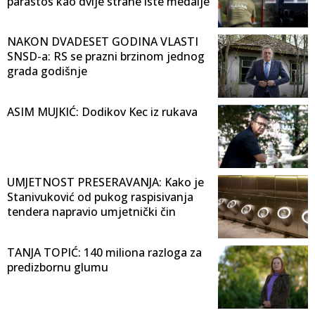
parastos kao dvije strane iste medalje
NAKON DVADESET GODINA VLASTI
SNSD-a: RS se prazni brzinom jednog
grada godišnje
ASIM MUJKIĆ: Dodikov Kec iz rukava
UMJETNOST PRESERAVANJA: Kako je
Stanivuković od pukog raspisivanja
tendera napravio umjetnički čin
TANJA TOPIĆ: 140 miliona razloga za
predizbornu glumu