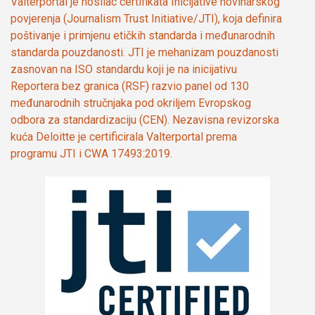
Valterportal je nosilac certifikata Inicijative novinarskog
povjerenja (Journalism Trust Initiative/JTI), koja definira
poštivanje i primjenu etičkih standarda i međunarodnih
standarda pouzdanosti. JTI je mehanizam pouzdanosti
zasnovan na ISO standardu koji je na inicijativu
Reportera bez granica (RSF) razvio panel od 130
međunarodnih stručnjaka pod okriljem Evropskog
odbora za standardizaciju (CEN). Nezavisna revizorska
kuća Deloitte je certificirala Valterportal prema
programu JTI i CWA 17493:2019.