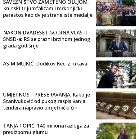
SAVEZNIŠTVO ZAMETENO OLUJOM:
Kninski trijumfalizam i mrkonjićki
parastos kao dvije strane iste medalje
NAKON DVADESET GODINA VLASTI
SNSD-a: RS se prazni brzinom jednog
grada godišnje
ASIM MUJKIĆ: Dodikov Kec iz rukava
UMJETNOST PRESERAVANJA: Kako je
Stanivuković od pukog raspisivanja
tendera napravio umjetnički čin
TANJA TOPIĆ: 140 miliona razloga za
predizbornu glumu