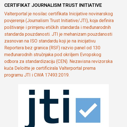
CERTIFIKAT JOURNALISM TRUST INITIATIVE
Valterportal je nosilac certifikata Inicijative novinarskog
povjerenja (Journalism Trust Initiative/JTI), koja definira
poštivanje i primjenu etičkih standarda i međunarodnih
standarda pouzdanosti. JTI je mehanizam pouzdanosti
zasnovan na ISO standardu koji je na inicijativu
Reportera bez granica (RSF) razvio panel od 130
međunarodnih stručnjaka pod okriljem Evropskog
odbora za standardizaciju (CEN). Nezavisna revizorska
kuća Deloitte je certificirala Valterportal prema
programu JTI i CWA 17493:2019.