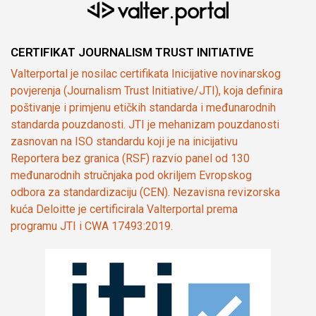
CERTIFIKAT JOURNALISM TRUST INITIATIVE
Valterportal je nosilac certifikata Inicijative novinarskog
povjerenja (Journalism Trust Initiative/JTI), koja definira
poštivanje i primjenu etičkih standarda i međunarodnih
standarda pouzdanosti. JTI je mehanizam pouzdanosti
zasnovan na ISO standardu koji je na inicijativu
Reportera bez granica (RSF) razvio panel od 130
međunarodnih stručnjaka pod okriljem Evropskog
odbora za standardizaciju (CEN). Nezavisna revizorska
kuća Deloitte je certificirala Valterportal prema
programu JTI i CWA 17493:2019.