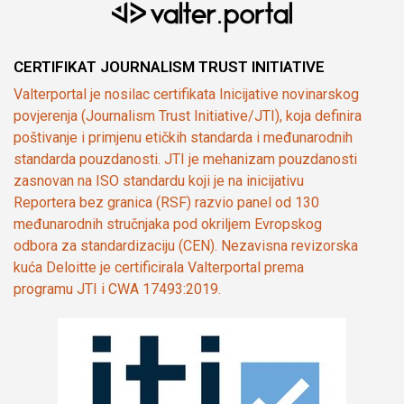
CERTIFIKAT JOURNALISM TRUST INITIATIVE
Valterportal je nosilac certifikata Inicijative novinarskog
povjerenja (Journalism Trust Initiative/JTI), koja definira
poštivanje i primjenu etičkih standarda i međunarodnih
standarda pouzdanosti. JTI je mehanizam pouzdanosti
zasnovan na ISO standardu koji je na inicijativu
Reportera bez granica (RSF) razvio panel od 130
međunarodnih stručnjaka pod okriljem Evropskog
odbora za standardizaciju (CEN). Nezavisna revizorska
kuća Deloitte je certificirala Valterportal prema
programu JTI i CWA 17493:2019.