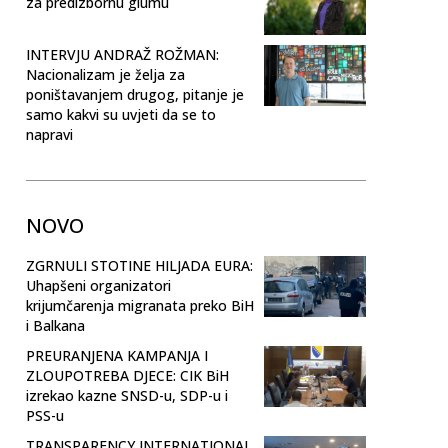
za predizbornu glumu
INTERVJU ANDRAŽ ROŽMAN:
Nacionalizam je želja za
poništavanjem drugog, pitanje je
samo kakvi su uvjeti da se to
napravi
NOVO
ZGRNULI STOTINE HILJADA EURA:
Uhapšeni organizatori
krijumčarenja migranata preko BiH
i Balkana
PREURANJENA KAMPANJA I
ZLOUPOTREBA DJECE: CIK BiH
izrekao kazne SNSD-u, SDP-u i
PSS-u
TRANSPARENCY INTERNATIONAL