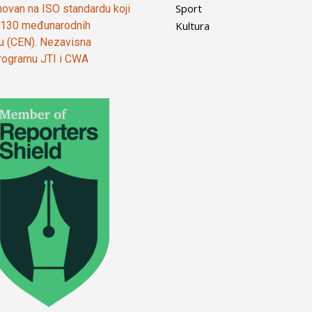
Sport
ovan na ISO standardu koji
Kultura
od 130 međunarodnih
ju (CEN). Nezavisna
 programu JTI i CWA