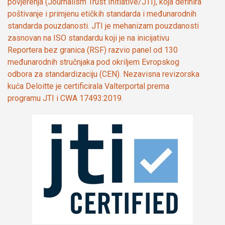
povjerenja (Journalism Trust Initiative/JTI), koja definira
poštivanje i primjenu etičkih standarda i međunarodnih
standarda pouzdanosti. JTI je mehanizam pouzdanosti
zasnovan na ISO standardu koji je na inicijativu
Reportera bez granica (RSF) razvio panel od 130
međunarodnih stručnjaka pod okriljem Evropskog
odbora za standardizaciju (CEN). Nezavisna revizorska
kuća Deloitte je certificirala Valterportal prema
programu JTI i CWA 17493:2019.