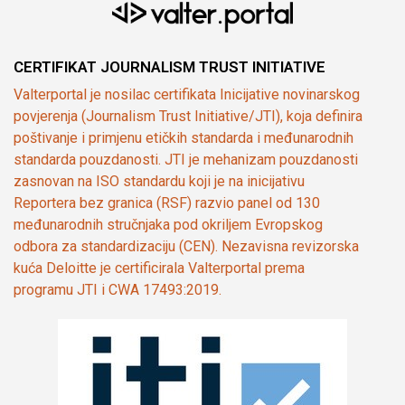
CERTIFIKAT JOURNALISM TRUST INITIATIVE
Valterportal je nosilac certifikata Inicijative novinarskog
povjerenja (Journalism Trust Initiative/JTI), koja definira
poštivanje i primjenu etičkih standarda i međunarodnih
standarda pouzdanosti. JTI je mehanizam pouzdanosti
zasnovan na ISO standardu koji je na inicijativu
Reportera bez granica (RSF) razvio panel od 130
međunarodnih stručnjaka pod okriljem Evropskog
odbora za standardizaciju (CEN). Nezavisna revizorska
kuća Deloitte je certificirala Valterportal prema
programu JTI i CWA 17493:2019.