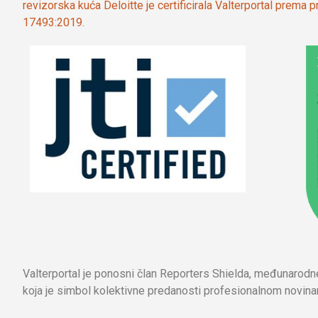
revizorska kuća Deloitte je certificirala Valterportal prema
17493:2019.
Valterportal je ponosni član Reporters Shielda, međunarod
koja je simbol kolektivne predanosti profesionalnom novinar