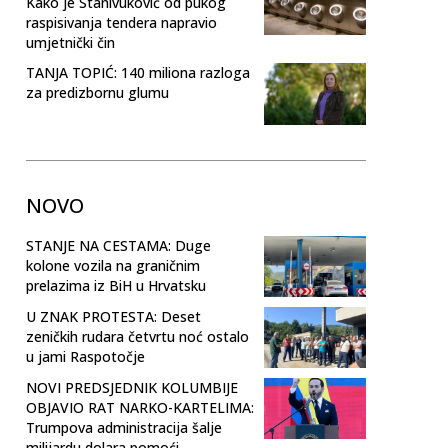
Kako je Stanivuković od pukog
raspisivanja tendera napravio
umjetnički čin
TANJA TOPIĆ: 140 miliona razloga
za predizbornu glumu
NOVO
STANJE NA CESTAMA: Duge
kolone vozila na graničnim
prelazima iz BiH u Hrvatsku
U ZNAK PROTESTA: Deset
zeničkih rudara četvrtu noć ostalo
u jami Raspotočje
NOVI PREDSJEDNIK KOLUMBIJE
OBJAVIO RAT NARKO-KARTELIMA:
Trumpova administracija šalje
milijardu dolara pomoći