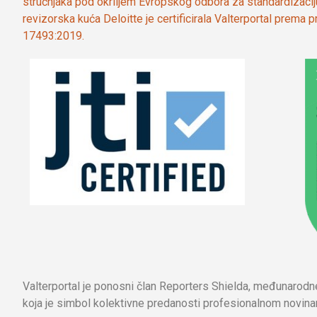
stručnjaka pod okriljem Evropskog odbora za standardizaci
revizorska kuća Deloitte je certificirala Valterportal prema
17493:2019.
Valterportal je ponosni član Reporters Shielda, međunarod
koja je simbol kolektivne predanosti profesionalnom novinar