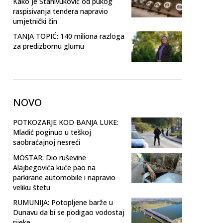
Kako je Stanivuković od pukog
raspisivanja tendera napravio
umjetnički čin
TANJA TOPIĆ: 140 miliona razloga
za predizbornu glumu
NOVO
POTKOZARJE KOD BANJA LUKE:
Mladić poginuo u teškoj
saobraćajnoj nesreći
MOSTAR: Dio ruševine
Alajbegovića kuće pao na
parkirane automobile i napravio
veliku štetu
RUMUNIJA: Potopljene barže u
Dunavu da bi se podigao vodostaj
rijeke