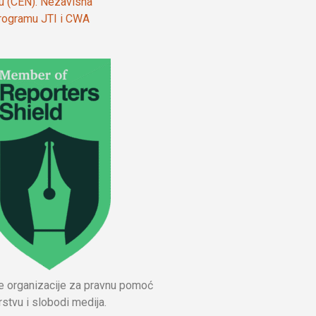
ju (CEN). Nezavisna
 programu JTI i CWA
ne organizacije za pravnu pomoć
stvu i slobodi medija.