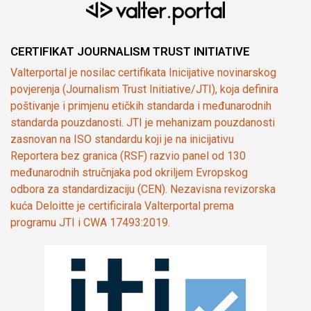
CERTIFIKAT JOURNALISM TRUST INITIATIVE
Valterportal je nosilac certifikata Inicijative novinarskog
povjerenja (Journalism Trust Initiative/JTI), koja definira
poštivanje i primjenu etičkih standarda i međunarodnih
standarda pouzdanosti. JTI je mehanizam pouzdanosti
zasnovan na ISO standardu koji je na inicijativu
Reportera bez granica (RSF) razvio panel od 130
međunarodnih stručnjaka pod okriljem Evropskog
odbora za standardizaciju (CEN). Nezavisna revizorska
kuća Deloitte je certificirala Valterportal prema
programu JTI i CWA 17493:2019.